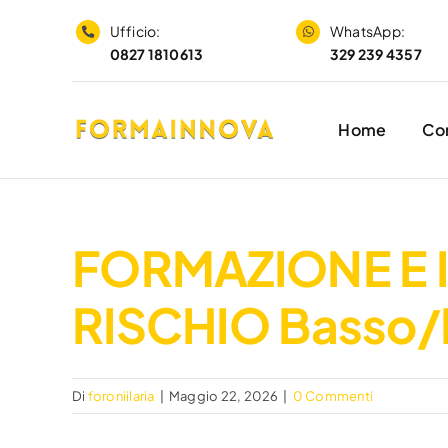
Salta
Ufficio:
WhatsApp:
al
0827 1810613
329 239 4357
contenuto
Home
Cor
FORMAZIONE E 
RISCHIO Basso
Di
foroniilaria
|
Maggio 22, 2026
|
0 Commenti