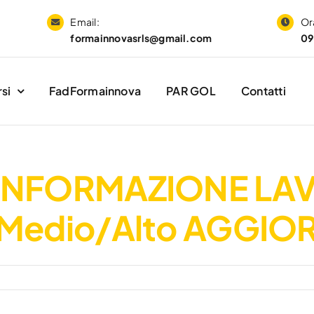
Email:
Ora
formainnovasrls@gmail.com
09
si
FadFormainnova
PAR GOL
Contatti
INFORMAZIONE LA
/Medio/Alto AGGIO