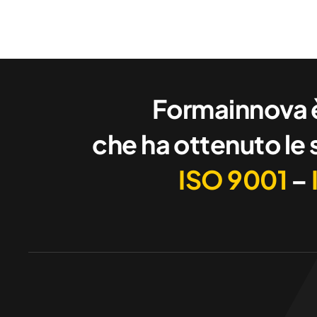
Formainnova è
che ha ottenuto le 
ISO 9001
–