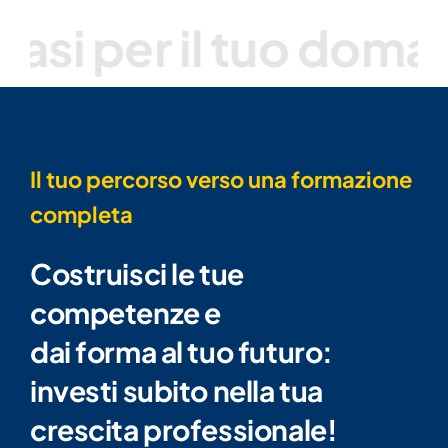
i per il tuo domani
C
Il tuo percorso verso una formazione
completa
Costruisci le tue
competenze e
dai forma al tuo futuro:
investi subito nella tua