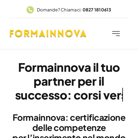
Salta
Domande? Chiamaci:
0827 1810613
al
contenuto
Toggle
Navigation
Home
Formainnova il tuo
Corsi
partner per il
FadFormainnova
successo:
PAR GOL
Formainnova: certificazione
Contatti