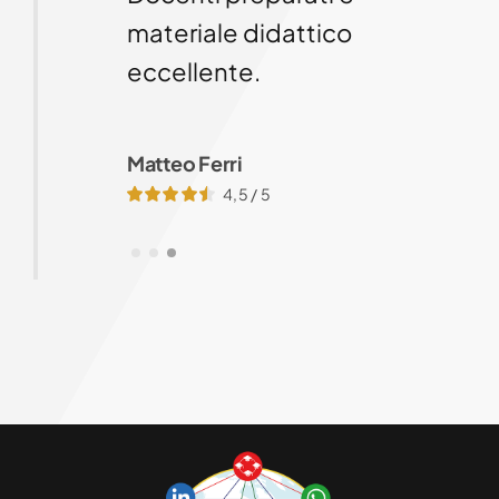
enze
settore.
o
Docenti preparati e
materiale didattico
eccellente.
Matteo Ferri
4,5
/
5