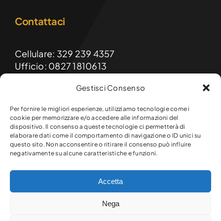
Contattaci
Cellulare: 329 239 4357
Ufficio: 0827 1810613
Gestisci Consenso
Email: formainnovasrls@gmail.com
PEC: formainnova@diellepec.it
Per fornire le migliori esperienze, utilizziamo tecnologie come i
cookie per memorizzare e/o accedere alle informazioni del
dispositivo. Il consenso a queste tecnologie ci permetterà di
FormaInnova srls
elaborare dati come il comportamento di navigazione o ID unici su
Sede legale e operativa:
questo sito. Non acconsentire o ritirare il consenso può influire
Via Raffaello, 9 – 83047 Lioni (AV)
negativamente su alcune caratteristiche e funzioni.
Accetta
© Copyright 2026 Formainnova srls. Tutti i diritti riservati.
Nega
P.Iva 03145720649 – R.E.A. AV-301641