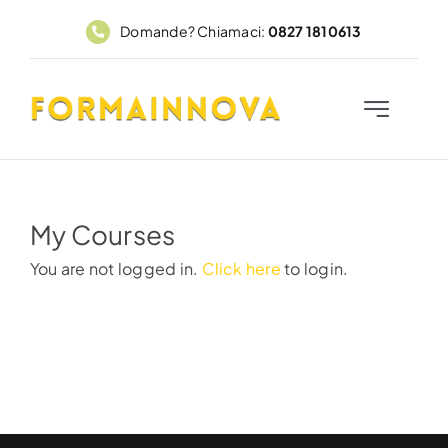
Salta
Domande? Chiamaci:
0827 1810613
al
contenuto
Toggle
Navigation
Home
Corsi
My Courses
You are not logged in.
Click here
to login.
FadFormainnova
PAR GOL
Contatti