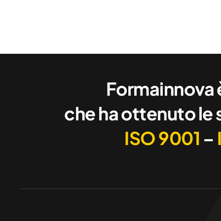
Formainnova è
che ha ottenuto le 
ISO 9001
–