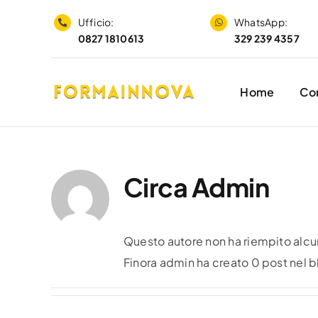
Salta
Ufficio:
WhatsApp:
al
0827 1810613
329 239 4357
contenuto
Home
Cor
Circa
Admin
Questo autore non ha riempito alcu
Finora admin ha creato 0 post nel b