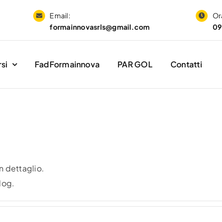
Email:
Ora
formainnovasrls@gmail.com
09
si
FadFormainnova
PAR GOL
Contatti
n dettaglio.
log.