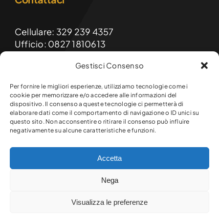
Cellulare: 329 239 4357
Ufficio: 0827 1810613
Gestisci Consenso
Email: formainnovasrls@gmail.com
PEC: formainnova@diellepec.it
Per fornire le migliori esperienze, utilizziamo tecnologie come i
cookie per memorizzare e/o accedere alle informazioni del
dispositivo. Il consenso a queste tecnologie ci permetterà di
FormaInnova srls
elaborare dati come il comportamento di navigazione o ID unici su
Sede legale e operativa:
questo sito. Non acconsentire o ritirare il consenso può influire
Via Raffaello, 9 – 83047 Lioni (AV)
negativamente su alcune caratteristiche e funzioni.
Accetta
© Copyright 2026 Formainnova srls. Tutti i diritti riservati.
Nega
P.Iva 03145720649 – R.E.A. AV-301641
Powered by
JA Solution
|
Policy Privacy
-
Sitemap
-
Visualizza le preferenze
Cookie policy (UE)