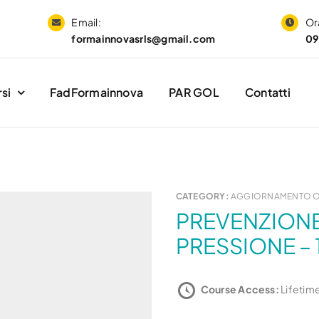
Email:
Ora
formainnovasrls@gmail.com
09
si
FadFormainnova
PAR GOL
Contatti
CATEGORY:
AGGIORNAMENTO 
PREVENZIONE DELLE LESIONI DA
PRESSIONE – 
Course Access:
Lifetim