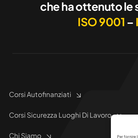
che ha ottenuto le 
ISO 9001
–
Corsi Autofinanziati
Corsi Sicurezza Luoghi Di Lavoro
Chi Siamo
Per fornire 