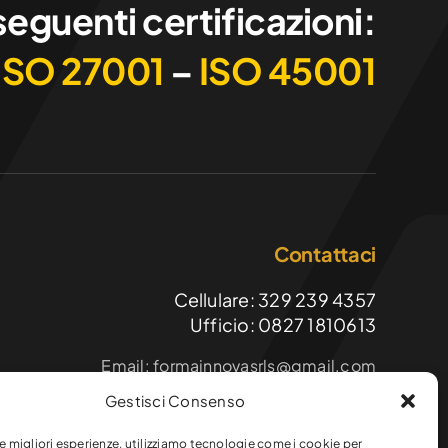
seguenti certificazioni:
ISO 27001
–
ISO 45001
Contattaci
Cellulare: 329 239 4357
Ufficio: 0827 1810613
Email: formainnovasrls@gmail.com
PEC: formainnova@diellepec.it
Gestisci Consenso
FormaInnova srls
le migliori esperienze, utilizziamo tecnologie come i cookie per