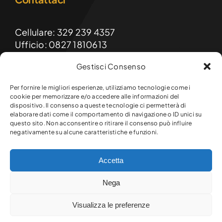
Cellulare: 329 239 4357
Ufficio: 0827 1810613
Gestisci Consenso
Email: formainnovasrls@gmail.com
PEC: formainnova@diellepec.it
Per fornire le migliori esperienze, utilizziamo tecnologie come i
cookie per memorizzare e/o accedere alle informazioni del
dispositivo. Il consenso a queste tecnologie ci permetterà di
FormaInnova srls
elaborare dati come il comportamento di navigazione o ID unici su
Sede legale e operativa:
questo sito. Non acconsentire o ritirare il consenso può influire
Via Raffaello, 9 – 83047 Lioni (AV)
negativamente su alcune caratteristiche e funzioni.
Accetta
© Copyright 2026 Formainnova srls. Tutti i diritti riservati.
Nega
P.Iva 03145720649 – R.E.A. AV-301641
Powered by
JA Solution
|
Policy Privacy
-
Sitemap
-
Visualizza le preferenze
Cookie policy (UE)