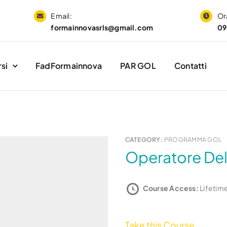
Email:
Ora
formainnovasrls@gmail.com
09
si
FadFormainnova
PAR GOL
Contatti
CATEGORY:
PROGRAMMA GOL
Operatore Del
Course Access:
Lifetim
Take this Course