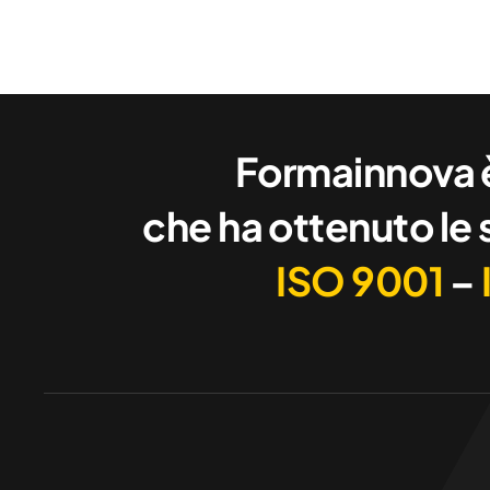
Formainnova è
che ha ottenuto le 
ISO 9001
–