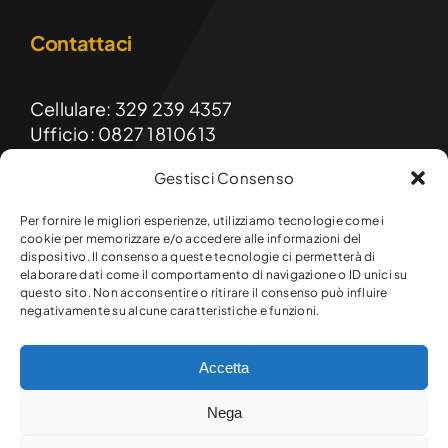
Contattaci
Cellulare: 329 239 4357
Ufficio: 0827 1810613
Gestisci Consenso
Email: formainnovasrls@gmail.com
PEC: formainnova@diellepec.it
Per fornire le migliori esperienze, utilizziamo tecnologie come i
cookie per memorizzare e/o accedere alle informazioni del
dispositivo. Il consenso a queste tecnologie ci permetterà di
FormaInnova srls
elaborare dati come il comportamento di navigazione o ID unici su
Sede legale e operativa:
questo sito. Non acconsentire o ritirare il consenso può influire
Via Raffaello, 9 – 83047 Lioni (AV)
negativamente su alcune caratteristiche e funzioni.
Accetta
© Copyright 2026 Formainnova srls. Tutti i diritti riservati.
Nega
P.Iva 03145720649 – R.E.A. AV-301641