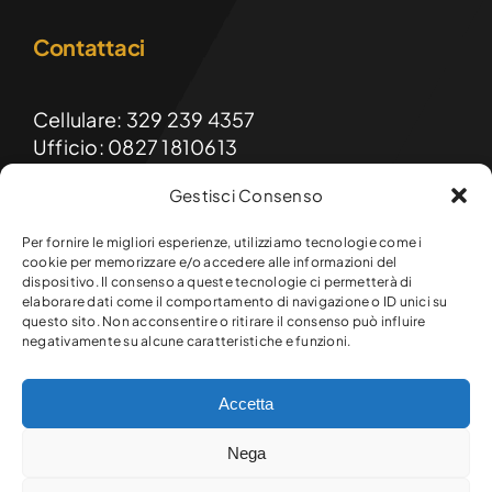
Contattaci
Cellulare: 329 239 4357
Ufficio: 0827 1810613
Gestisci Consenso
Email: formainnovasrls@gmail.com
PEC: formainnova@diellepec.it
Per fornire le migliori esperienze, utilizziamo tecnologie come i
cookie per memorizzare e/o accedere alle informazioni del
dispositivo. Il consenso a queste tecnologie ci permetterà di
FormaInnova srls
elaborare dati come il comportamento di navigazione o ID unici su
Sede legale e operativa:
questo sito. Non acconsentire o ritirare il consenso può influire
Via Raffaello, 9 – 83047 Lioni (AV)
negativamente su alcune caratteristiche e funzioni.
Accetta
© Copyright 2026 Formainnova srls. Tutti i diritti riservati.
Nega
P.Iva 03145720649 – R.E.A. AV-301641