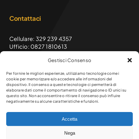
Contattaci
Cellulare: 329 239 4357
Ufficio: 0827 1810613
Gestisci Consenso
Email: formainnovasrls@gmail.com
PEC: formainnova@diellepec.it
Per fornire le migliori esperienze, utilizziamo tecnologie come i
cookie per memorizzare e/o accedere alle informazioni del
dispositivo. Il consenso a queste tecnologie ci permetterà di
FormaInnova srls
elaborare dati come il comportamento di navigazione o ID unici su
Sede legale e operativa:
questo sito. Non acconsentire o ritirare il consenso può influire
Via Raffaello, 9 – 83047 Lioni (AV)
negativamente su alcune caratteristiche e funzioni.
Accetta
© Copyright 2026 Formainnova srls. Tutti i diritti riservati.
Nega
P.Iva 03145720649 – R.E.A. AV-301641