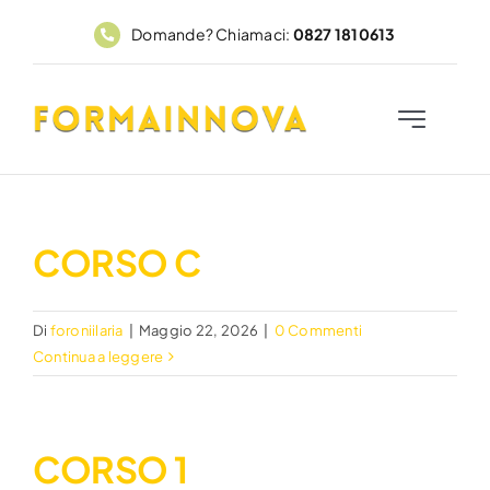
Salta
Domande? Chiamaci:
0827 1810613
al
contenuto
Toggle
Navigation
Home
Corsi
CORSO C
FadFormainnova
Di
foroniilaria
|
Maggio 22, 2026
|
0 Commenti
Continua a leggere
PAR GOL
CORSO 1
Contatti