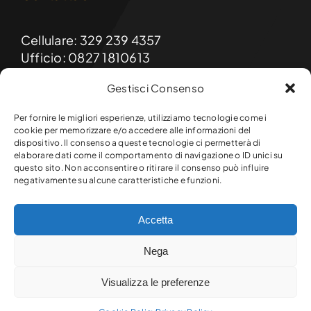
Cellulare: 329 239 4357
Ufficio: 0827 1810613
Gestisci Consenso
Email: formainnovasrls@gmail.com
PEC: formainnova@diellepec.it
Per fornire le migliori esperienze, utilizziamo tecnologie come i
cookie per memorizzare e/o accedere alle informazioni del
dispositivo. Il consenso a queste tecnologie ci permetterà di
FormaInnova srls
elaborare dati come il comportamento di navigazione o ID unici su
Sede legale e operativa:
questo sito. Non acconsentire o ritirare il consenso può influire
Via Raffaello, 9 – 83047 Lioni (AV)
negativamente su alcune caratteristiche e funzioni.
Accetta
© Copyright 2026 Formainnova srls. Tutti i diritti riservati.
Nega
P.Iva 03145720649 – R.E.A. AV-301641
Powered by
JA Solution
|
Policy Privacy
-
Sitemap
-
Visualizza le preferenze
Cookie policy (UE)