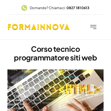
Salta
Domande? Chiamaci:
0827 1810613
al
contenuto
Toggle
Navigation
Home
Corso tecnico
programmatore siti web
Corsi
FadFormainnova
PAR GOL
Contatti