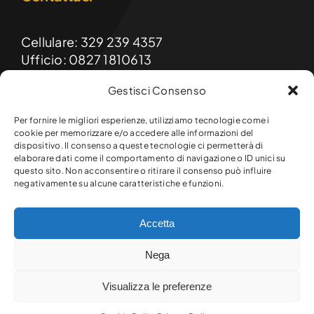
Cellulare: 329 239 4357
Ufficio: 0827 1810613
Gestisci Consenso
Email: formainnovasrls@gmail.com
PEC: formainnova@diellepec.it
Per fornire le migliori esperienze, utilizziamo tecnologie come i
cookie per memorizzare e/o accedere alle informazioni del
dispositivo. Il consenso a queste tecnologie ci permetterà di
FormaInnova srls
elaborare dati come il comportamento di navigazione o ID unici su
Sede legale e operativa:
questo sito. Non acconsentire o ritirare il consenso può influire
Via Raffaello, 9 – 83047 Lioni (AV)
negativamente su alcune caratteristiche e funzioni.
Accetta
© Copyright 2026 Formainnova srls. Tutti i diritti riservati.
Nega
P.Iva 03145720649 – R.E.A. AV-301641
Powered by
JA Solution
|
Policy Privacy
-
Sitemap
-
Visualizza le preferenze
Richiedi Informazioni
Cookie policy (UE)