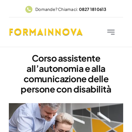
Salta
Domande? Chiamaci:
0827 1810613
al
contenuto
Toggle
Navigation
Home
Corso assistente
all’autonomia e alla
Corsi
comunicazione delle
FadFormainnova
persone con disabilità
PAR GOL
Contatti