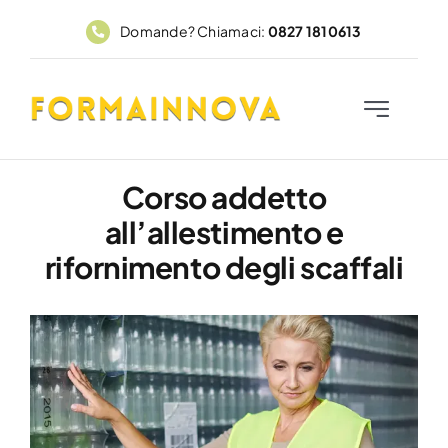
Salta
Domande? Chiamaci:
0827 1810613
al
contenuto
Toggle
Navigation
Home
Corso addetto
all’allestimento e
Corsi
rifornimento degli scaffali
FadFormainnova
PAR GOL
Contatti