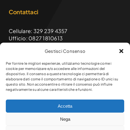
Contattaci
Cellulare: 329 239 4357
Ufficio: 0827 1810613
Gestisci Consenso
Email: formainnovasrls@gmail.com
PEC: formainnova@diellepec.it
Per fornire le migliori esperienze, utilizziamo tecnologie come i
cookie per memorizzare e/o accedere alle informazioni del
dispositivo. Il consenso a queste tecnologie ci permetterà di
FormaInnova srls
elaborare dati come il comportamento di navigazione o ID unici su
Sede legale e operativa:
questo sito. Non acconsentire o ritirare il consenso può influire
Via Raffaello, 9 – 83047 Lioni (AV)
negativamente su alcune caratteristiche e funzioni.
Accetta
© Copyright 2026 Formainnova srls. Tutti i diritti riservati.
Nega
P.Iva 03145720649 – R.E.A. AV-301641